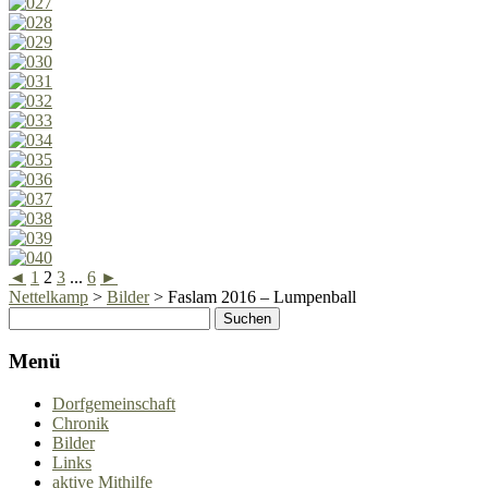
◄
1
2
3
...
6
►
Nettelkamp
>
Bilder
>
Faslam 2016 – Lumpenball
Menü
Dorfgemeinschaft
Chronik
Bilder
Links
aktive Mithilfe